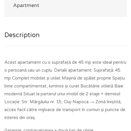
Apartment
Description
Acest apartament cu o suprafață de 45 mp este ideal pentru
o persoană sau un cuplu. Detalii apartament: Suprafață: 45
mp Complet mobilat și utilat Mașină de spălat proprie Spațiu
bine compartimentat, luminos și curat Bucătărie utilată Baie
modernă Situat la parterul unui imobil de 2 etaje + demisol
Locație: Str. Mărgăului nr. 15, Cluj-Napoca → Zonă liniștită,
acces facil către mijloace de transport în comun și puncte de
interes din oraș.
Garanție: contravaloarea a două luni de chirie