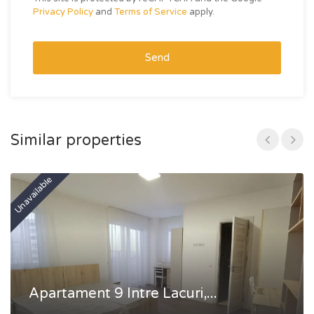
Privacy Policy
and
Terms of Service
apply.
Send
Similar properties
Unavailable
Un
Apartament 9 Intre Lacuri,...