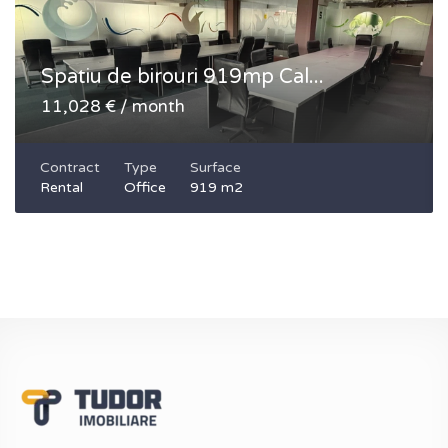
Spatiu de birouri 919mp Cal...
11,028 € / month
Contract
Type
Surface
Rental
Office
919 m2