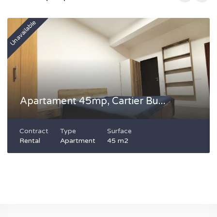
Unavailable
Un
Apartament 45mp, Cartier Bu...
Contract
Type
Surface
Rental
Apartment
45 m2