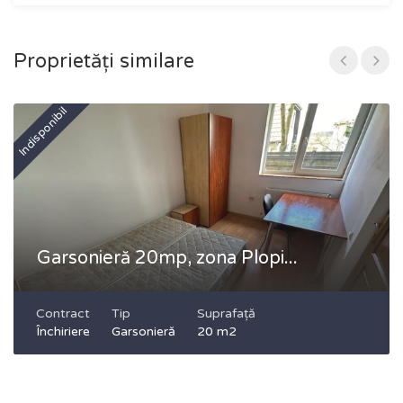
Proprietăți similare
Indisponibil
In
Garsonieră 20mp, zona Plopi...
Contract
Tip
Suprafață
Închiriere
Garsonieră
20 m2