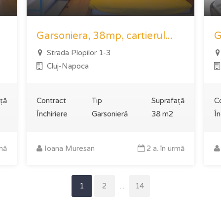
Garsoniera, 38mp, cartierul...
G
Strada Plopilor 1-3
Cluj-Napoca
ță
Contract
Tip
Suprafață
C
Închiriere
Garsonieră
38 m2
În
rmă
Ioana Muresan
2 a. în urmă
1
2
...
14