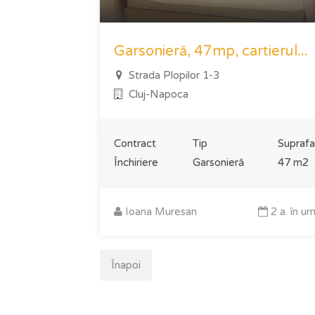
Garsonieră, 47mp, cartierul...
Strada Plopilor 1-3
Cluj-Napoca
Contract
Tip
Suprafa
Închiriere
Garsonieră
47 m2
Ioana Muresan
2 a. în u
Înapoi