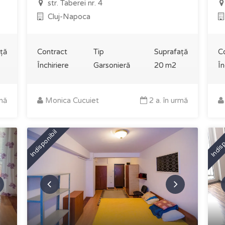
str. Taberei nr. 4
Cluj-Napoca
ță
Contract
Tip
Suprafață
C
Închiriere
Garsonieră
20 m2
În
rmă
Monica Cucuiet
2 a. în urmă
Indisponibil
Indisp