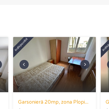
Indisponibil
Indisp
Garsonieră 20mp, zona Plopi...
G