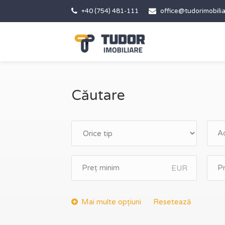
+40 (754) 481-111
office@tudorimobilia
Căutare
EUR
Resetează