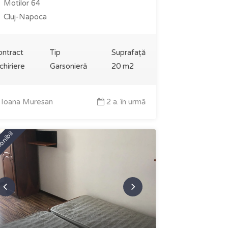
Motilor 64
Cluj-Napoca
ontract
Tip
Suprafață
chiriere
Garsonieră
20 m2
Ioana Muresan
2 a. în urmă
onibil