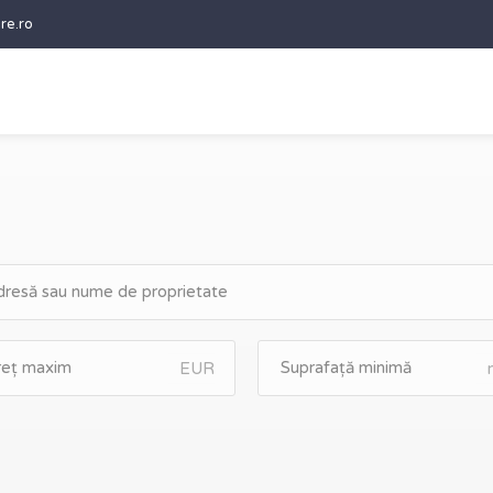
re.ro
EUR