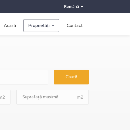
Română
Acasă
Proprietăți
Contact
Caută
m2
m2