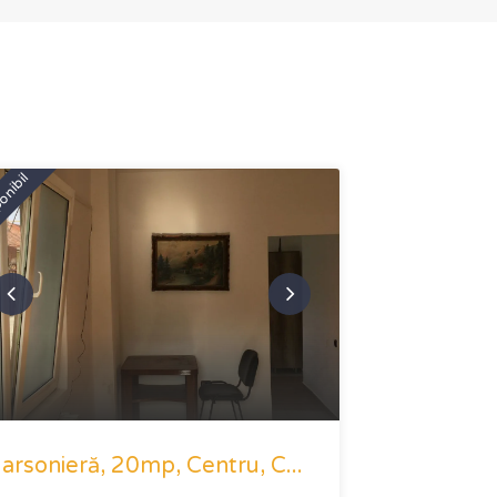
onibil
arsonieră, 20mp, Centru, C...