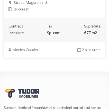
Strada Magurei nr. 8
București
Contract
Tip
Suprafață
Închiriere
Sp. com.
677 m2
Monica Cucuiet
2 a. în urmă
Suntem dedicați îmbunătățirii și extinderii portofoliul nostru