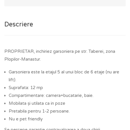
Descriere
PROPRIETAR, inchiriez garsoniera pe str. Taberei, zona
Plopilor-Manastur.
Garsoniera este la etajul 5 al unui bloc de 6 etaje (nu are
lift).
Suprafata: 12 mp
Compartimentare: camera+bucatarie, baie.
Mobilata și utilata ca in poze
Pretabila pentru 1-2 persoane.
Nu e pet friendly
Se percepe garantie contravaloarea a doua chirii.